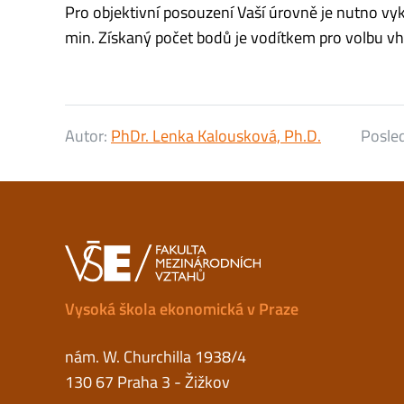
Pro objektivní posouzení Vaší úrovně je nutno vyk
min. Získaný počet bodů je vodítkem pro volbu v
Autor:
PhDr. Lenka Kalousková, Ph.D.
Posled
Vysoká škola ekonomická v Praze
nám. W. Churchilla 1938/4
130 67 Praha 3 - Žižkov