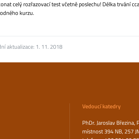
onat celý rozřazovací test včetně poslechu! Délka trvání c
hodného kurzu.
ní aktualizace:
1. 11. 2018
Vedoucí katedry
PhDr. Jaroslav Březina, 
místnost 394 NB, 257 J