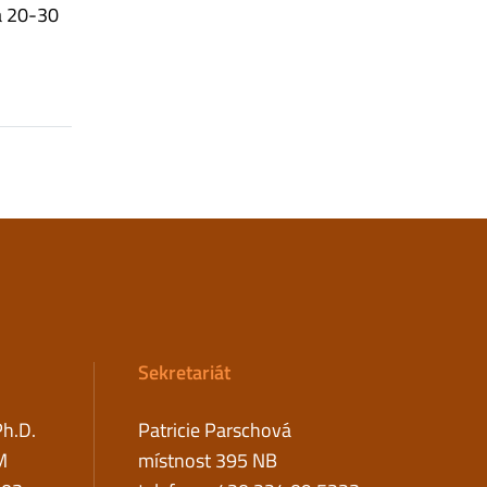
ca 20-30
Sekretariát
Ph.D.
Patricie Parschová
M
místnost 395 NB